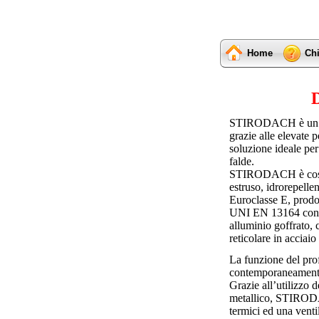
Home
Ch
D
STIRODACH è un pan
grazie alle elevate
soluzione ideale per 
falde.
STIRODACH è costitu
estruso, idrorepelle
Euroclasse E, prod
UNI EN 13164 con r
alluminio goffrato, 
reticolare in acciai
La funzione del prof
contemporaneamente 
Grazie all’utilizzo d
metallico, STIRODAC
termici ed una venti