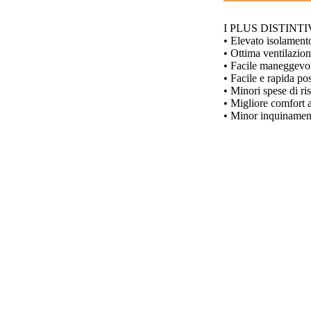
I PLUS DISTINT
• Elevato isolament
• Ottima ventilazione
• Facile maneggevole
• Facile e rapida po
• Minori spese di r
• Migliore comfort a
• Minor inquinamen